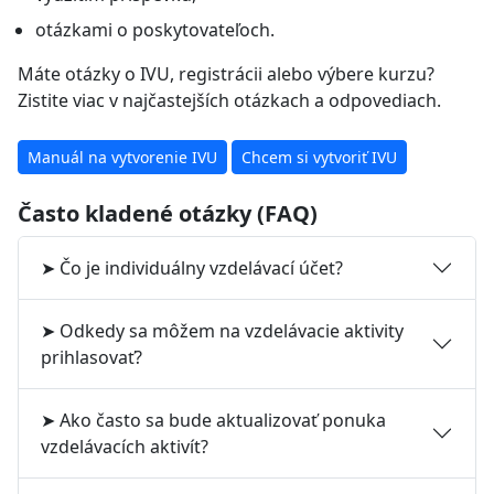
otázkami o poskytovateľoch.
Máte otázky o IVU, registrácii alebo výbere kurzu?
Zistite viac v najčastejších otázkach a odpovediach.
Manuál na vytvorenie IVU
Chcem si vytvoriť IVU
Často kladené otázky (FAQ)
➤ Čo je individuálny vzdelávací účet?
➤ Odkedy sa môžem na vzdelávacie aktivity
prihlasovať?
➤ Ako často sa bude aktualizovať ponuka
vzdelávacích aktivít?