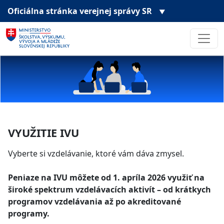
Oficiálna stránka
verejnej správy SR
▼
VYUŽITIE IVU
Vyberte si vzdelávanie, ktoré vám dáva zmysel.
Peniaze na IVU môžete od 1. apríla 2026 využiť na
široké spektrum vzdelávacích aktivít – od krátkych
programov vzdelávania až po akreditované
programy.