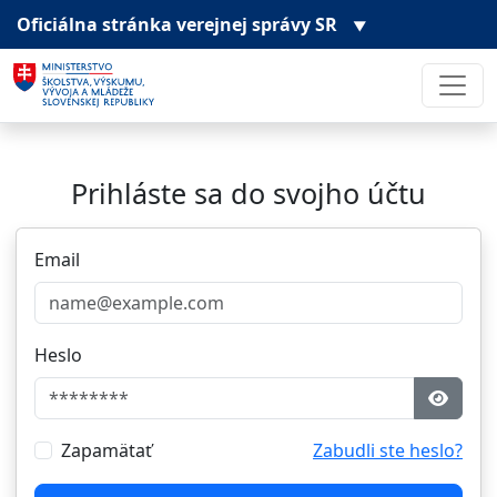
Oficiálna stránka
verejnej správy SR
▼
Prihláste sa do svojho účtu
Email
Heslo
Zapamätať
Zabudli ste heslo?